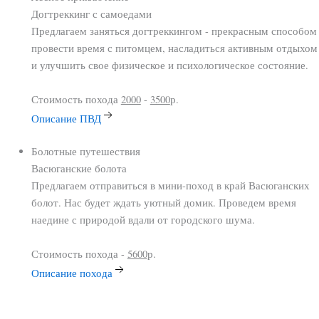
Догтреккинг
с самоедами
Предлагаем заняться догтреккингом - прекрасным способом
провести время с питомцем, насладиться активным отдыхом
и улучшить свое физическое и психологическое состояние.
Стоимость похода
2000
-
3500
р.
Описание ПВД
Болотные путешествия
Васюганские
болота
Предлагаем отправиться в мини-поход в край Васюганских
болот. Нас будет ждать уютный домик. Проведем время
наедине с природой вдали от городского шума.
Стоимость похода -
5600
р.
Описание похода