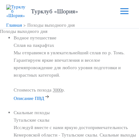
Перейти
Main
Турклуб «Шория»
к
Menu
содержимому
Главная
Походы выходного дня
Походы выходного дня
Водное путешествие
Сплав
на пакрафтах
Мы отправимся в увлекательнейший сплав по р. Томь.
Гарантируем яркие впечатления и веселое
времяпровождение для любого уровня подготовки и
возрастных категорий.
Стоимость похода
3000
р.
Описание ПВД
Скальные походы
Тутальские
скалы
Исследуй вместе с нами яркую достопримечательность
Кемеровской области - Тутальские скалы. Скальные выходы